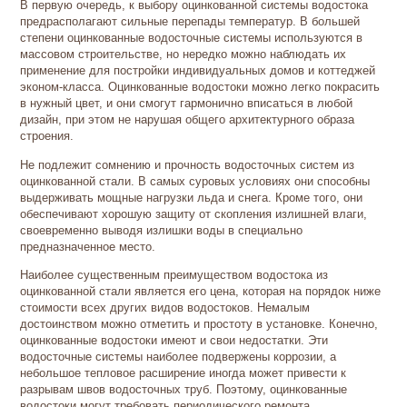
В первую очередь, к выбору оцинкованной системы водостока
предрасполагают сильные перепады температур. В большей
степени оцинкованные водосточные системы используются в
массовом строительстве, но нередко можно наблюдать их
применение для постройки индивидуальных домов и коттеджей
эконом-класса. Оцинкованные водостоки можно легко покрасить
в нужный цвет, и они смогут гармонично вписаться в любой
дизайн, при этом не нарушая общего архитектурного образа
строения.
Не подлежит сомнению и прочность водосточных систем из
оцинкованной стали. В самых суровых условиях они способны
выдерживать мощные нагрузки льда и снега. Кроме того, они
обеспечивают хорошую защиту от скопления излишней влаги,
своевременно выводя излишки воды в специально
предназначенное место.
Наиболее существенным преимуществом водостока из
оцинкованной стали является его цена, которая на порядок ниже
стоимости всех других видов водостоков. Немалым
достоинством можно отметить и простоту в установке. Конечно,
оцинкованные водостоки имеют и свои недостатки. Эти
водосточные системы наиболее подвержены коррозии, а
небольшое тепловое расширение иногда может привести к
разрывам швов водосточных труб. Поэтому, оцинкованные
водостоки могут требовать периодического ремонта.