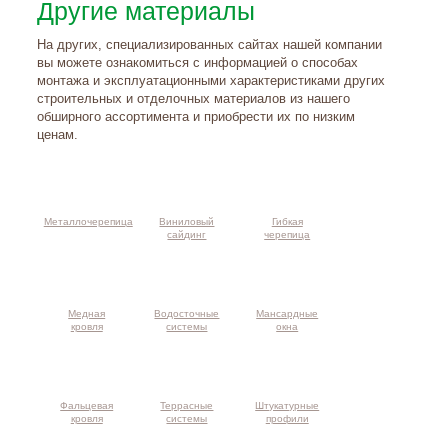
Другие материалы
На других, специализированных сайтах нашей компании
вы можете ознакомиться с информацией о способах
монтажа и эксплуатационными характеристиками других
строительных и отделочных материалов из нашего
обширного ассортимента и приобрести их по низким
ценам.
Металлочерепица
Виниловый
Гибкая
сайдинг
черепица
Медная
Водосточные
Мансардные
кровля
системы
окна
Фальцевая
Террасные
Штукатурные
кровля
системы
профили