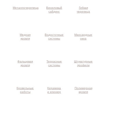
Металлочерепица
Виниловый
Гибкая
сайдинг
черепица
Медная
Водосточные
Мансардные
кровля
системы
окна
Фальцевая
Террасные
Штукатурные
кровля
системы
профили
Кровельные
Керамика
Полимерная
работы
и клинкер
кровля