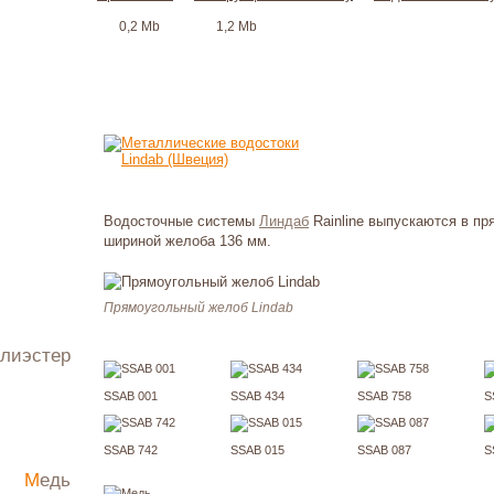
0,2 Mb
1,2 Mb
Водосточные системы
Линдаб
Rainline
выпускаются в пр
шириной желоба 136 мм.
Прямоугольный желоб Lindab
олиэстер
запросу
SSAB 001
SSAB 434
SSAB 758
S
SSAB 742
SSAB 015
SSAB 087
S
Медь