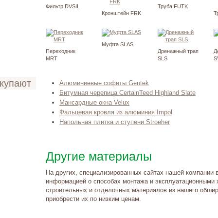
Фильтр DVSIL
Труба FUTK
Кронштейн FRK
Т
Муфта SLAS
Переходник
Дренажный трап
Д
MRT
SLS
S
окупают
Алюминиевые софиты Gentek
Битумная черепица CertainTeed Highland Slate
Мансардные окна Velux
Фальцевая кровля из алюминия Impol
Напольная плитка и ступени Stroeher
Другие материалы
На других, специализированных сайтах нашей компании 
информацией о способах монтажа и эксплуатационными 
строительных и отделочных материалов из нашего обшир
приобрести их по низким ценам.
такты и