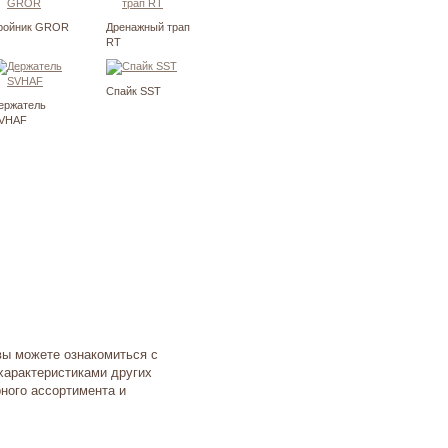
ройник GROR
Дренажный трап
RT
Спайк SST
ержатель
VHAF
вы можете ознакомиться с
характеристиками других
ного ассортимента и