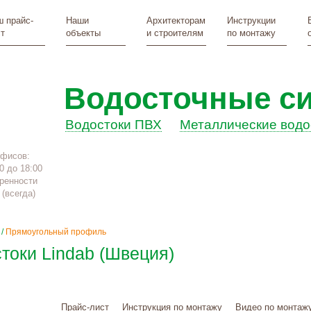
 прайс-
Наши
Архитекторам
Инструкции
т
объекты
и строителям
по монтажу
Водосточные с
Водостоки ПВХ
Металлические водо
офисов:
0 до 18:00
ренности
(всегда)
/
Прямоугольный профиль
токи Lindab (Швеция)
Прайс-лист
Инструкция по монтажу
Видео по монтаж