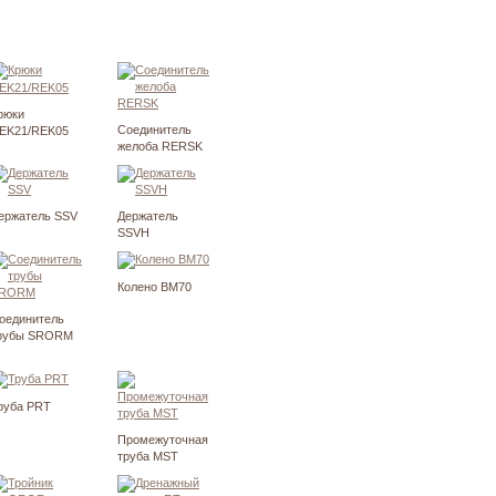
рюки
Соединитель
EK21/REK05
желоба RERSK
ержатель SSV
Держатель
SSVH
Колено BM70
оединитель
рубы SRORM
руба PRT
Промежуточная
труба MST