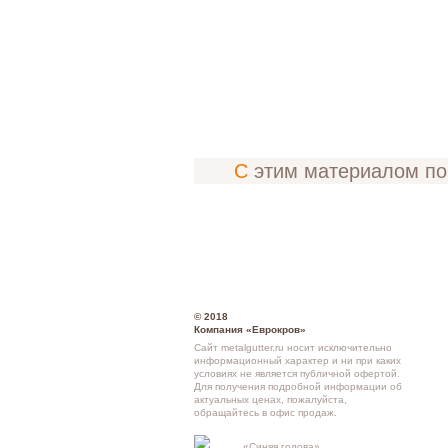
С этим материалом п
© 2018
Компания «Еврокров»
Сайт metalgutter.ru носит исключительно
информационный характер и ни при каких
условиях не является публичной офертой.
Для получения подробной информации об
актуальных ценах, пожалуйста,
обращайтесь в офис продаж.
Кон
«Синяя голова»