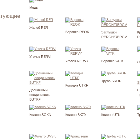
запросу
Медь
ектующие
запросу
Желоб RER
Воронка REOK
Заглушки
К
RERGH/RERGV
R
Уголок RERVI
Уголок RERVY
Воронка VATK
Д
Труба SROR
Колодка UTKF
Дренажный
С
соединитель
т
BUTKF
Колено SOKN
Колено BK70
Колено UTK
Т