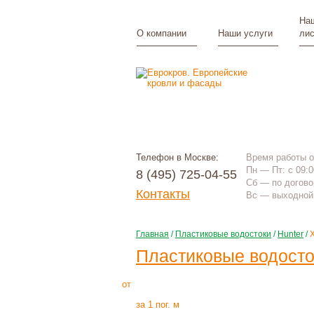
Наш
О компании
Наши услуги
лис
Телефон в Москве:
Время работы 
Пн — Пт: с 09:0
8 (495) 725-04-55
Сб — по догово
Контакты
Вс — выходной 
Главная
/
Пластиковые водостоки
/
Hunter
/
Пластиковые водосток
230
Р
+
монтаж
от
за 1 пог. м