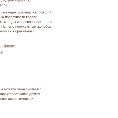
 систему «Мини» с
еплиц.
, имеющая диаметр желоба 170
ью поверхности кровли.
ком воды и перенаправлять его
 Hunter с полукруглым желобом
имость в сравнении с
ем
вы можете ознакомиться с
характеристиками других
ного ассортимента и