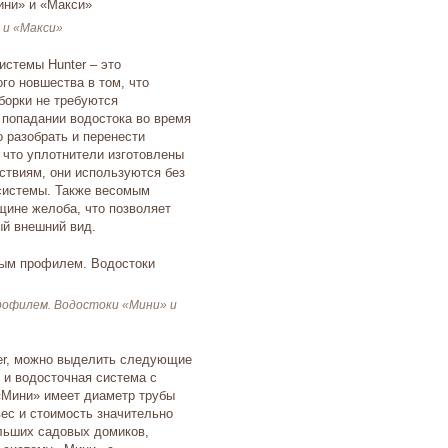
 и «Макси»
стемы Hunter – это
ого новшества в том, что
борки не требуются
 попадании водостока во время
о разобрать и перенести
 что уплотнители изготовлены
ствиям, они используются без
 системы. Также весомым
щине желоба, что позволяет
ый внешний вид.
рофилем. Водостоки «Мини» и
er, можно выделить следующие
 и водосточная система с
«Мини» имеет диаметр трубы
ес и стоимость значительно
льших садовых домиков,