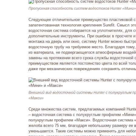
Пропускная способность систем водостоков Hunter «Мини»
Следующее отличительное преимущество пластиковой си
запатентованная технология крепления Surefit. Смысл эт
водосточная система собирается на уплотнителях, для с
дополнительные инструменты. При ошибках в просчете и
монтажа на дверь или окно, систему Hunter можно быстр
водосточную трубу на требуемое место. Благодаря тому,
из материала, не подвергающегося атмосферным воздей
замены на протяжении всего срока службы водосточной
преимуществом является постоянство цвета по всей тол
даже при механических повреждениях сохранять отличн
Внешний вид водосточной системы Hunter с полукруглым п
«Макси»
Среди множества систем, предлагаемых компанией Hunt
– водосточная система с полукруглым профилем «Мини»
полукруглым профилем «Макси». Водосточная система 
желоба всего 75 мм, благодаря небольшому размеру ее в
уменьшается. Такие системы можно применять для небо