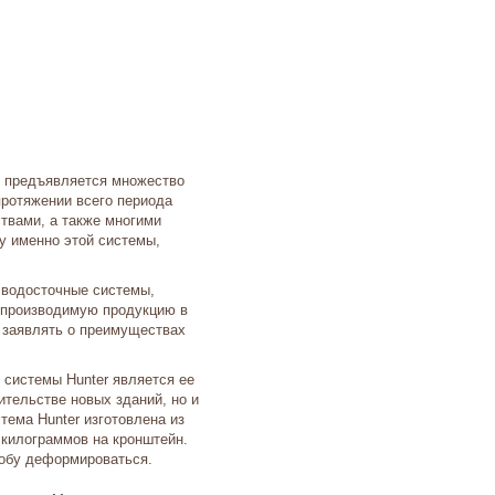
и предъявляется множество
протяжении всего периода
твами, а также многими
 именно этой системы,
 водосточные системы,
т производимую продукцию в
о заявлять о преимуществах
 системы Hunter является ее
ительстве новых зданий, но и
тема Hunter изготовлена из
 килограммов на кронштейн.
обу деформироваться.