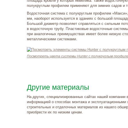
площадь кровли у которых невелика. Также водосточную
полукруглым профилем применяют для зимних садов и т
Водосточная система с полукруглым профилем «Макси»
мм, наоборот используется в зданиях с большой площад
Большой диаметр позволяет справляться с сильным пото
в водосточную трубу. Пластиковые водосточные системы
при аналогичных преимуществах имеет более низкую сто
металлическими системами.
Посмотреть цвета системы Hunter с полукруглым профил
Другие материалы
На других, специализированных сайтах нашей компании 
информацией о способах монтажа и эксплуатационными 
строительных и отделочных материалов из нашего обшир
приобрести их по низким ценам.
такты и
ма проезда