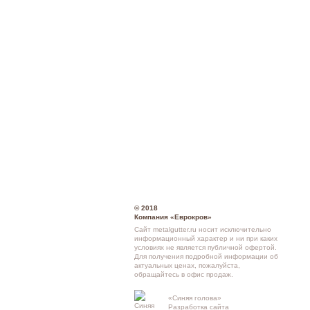
© 2018
Компания «Еврокров»
Сайт metalgutter.ru носит исключительно
информационный характер и ни при каких
условиях не является публичной офертой.
Для получения подробной информации об
актуальных ценах, пожалуйста,
обращайтесь в офис продаж.
Кон
«Синяя голова»
Разработка сайта
схе